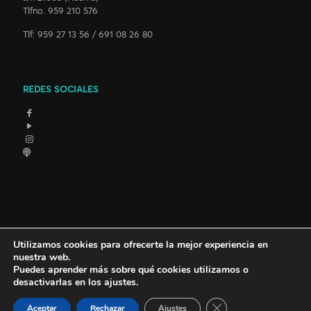
Tlfno. 959 210 576
Tlf: 959 27 13 56 / 691 08 26 80
REDES SOCIALES
Utilizamos cookies para ofrecerte la mejor experiencia en
nuestra web.
Puedes aprender más sobre qué cookies utilizamos o
desactivarlas en los
ajustes
.
© 2018 Carnaval Colombino. Todos los derechos reservados.
Cerrar el banner de 
Aceptar
Rechazar
Ajustes