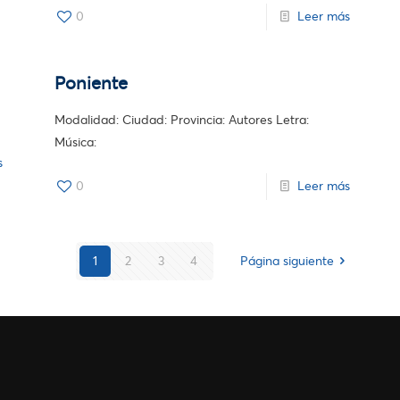
0
Leer más
Poniente
Modalidad: Ciudad: Provincia: Autores Letra:
Música:
s
0
Leer más
1
2
3
4
Página siguiente