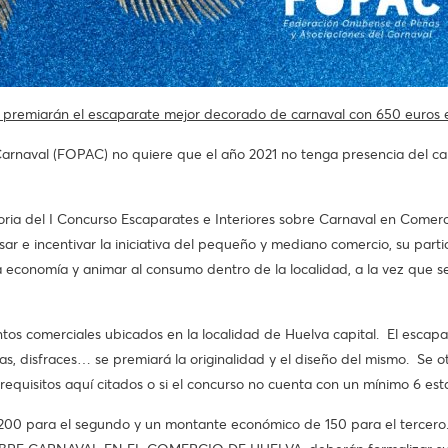
premiarán el escaparate mejor decorado de carnaval con 650 euros 
aval (FOPAC) no quiere que el año 2021 no tenga presencia del carnava
toria del I Concurso Escaparates e Interiores sobre Carnaval en Come
r e incentivar la iniciativa del pequeño y mediano comercio, su partici
la economía y animar al consumo dentro de la localidad, a la vez que s
ntos comerciales ubicados en la localidad de Huelva capital. El escapa
s, disfraces… se premiará la originalidad y el diseño del mismo. Se 
 requisitos aquí citados o si el concurso no cuenta con un mínimo 6 est
200 para el segundo y un montante económico de 150 para el tercero. 