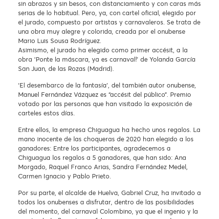
sin abrazos y sin besos, con distanciamiento y con caras más
serias de lo habitual. Pero, ya, con cartel oficial, elegido por
el jurado, compuesto por artistas y carnavaleros. Se trata de
una obra muy alegre y colorida, creada por el onubense
Mario Luis Sousa Rodríguez.
Asimismo, el jurado ha elegido como primer accésit, a la
obra ‘Ponte la máscara, ya es carnaval!’ de Yolanda García
San Juan, de las Rozas (Madrid).
‘El desembarco de la fantasía’, del también autor onubense,
Manuel Fernández Vázquez es “accésit del público”. Premio
votado por las personas que han visitado la exposición de
carteles estos días.
Entre ellos, la empresa Chiguagua ha hecho unos regalos. La
mano inocente de las choqueras de 2020 han elegido a los
ganadores: Entre los participantes, agradecemos a
Chiguagua los regalos a 5 ganadores, que han sido: Ana
Morgado, Raquel Franco Arias, Sandra Fernández Medel,
Carmen Ignacio y Pablo Prieto.
Por su parte, el alcalde de Huelva, Gabriel Cruz, ha invitado a
todos los onubenses a disfrutar, dentro de las posibilidades
del momento, del carnaval Colombino, ya que el ingenio y la