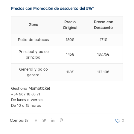
Precios con Promoción de descuento del 5%*
Precio
Precio con
Zona
Original
Descuento
Patio de butacas
180€
171€
Principal y palco
145€
137.75€
principal
General y palco
118€
112.10€
general
Gestiona
Momoticket
+34 667 18 83 71
De lunes a viernes
De 10 a 15 horas
Compartir
0