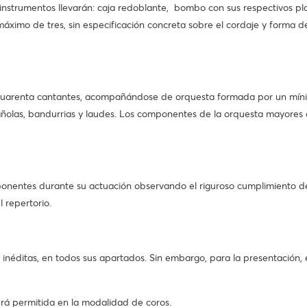
trumentos llevarán: caja redoblante, bombo con sus respectivos plati
áximo de tres, sin especificación concreta sobre el cordaje y forma d
 cuarenta cantantes, acompañándose de orquesta formada por un mín
añolas, bandurrias y laudes. Los componentes de la orquesta mayores d
nentes durante su actuación observando el riguroso cumplimiento de 
 repertorio.
o inéditas, en todos sus apartados. Sin embargo, para la presentación,
erá permitida en la modalidad de coros.