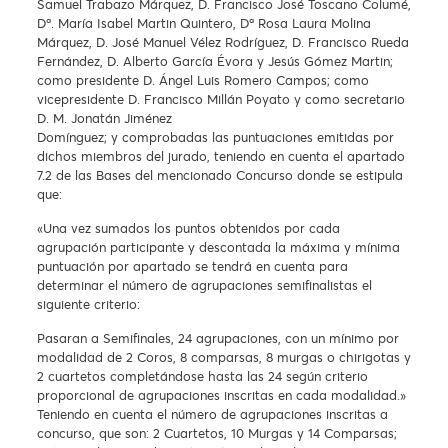
Samuel Trabazo Márquez, D. Francisco José Toscano Columé,
Dª. María Isabel Martin Quintero, Dª Rosa Laura Molina
Márquez, D. José Manuel Vélez Rodríguez, D. Francisco Rueda
Fernández, D. Alberto García Évora y Jesús Gómez Martin;
como presidente D. Ángel Luis Romero Campos; como
vicepresidente D. Francisco Millán Poyato y como secretario
D. M. Jonatán Jiménez
Domínguez; y comprobadas las puntuaciones emitidas por
dichos miembros del jurado, teniendo en cuenta el apartado
7.2 de las Bases del mencionado Concurso donde se estipula
que:
«Una vez sumados los puntos obtenidos por cada
agrupación participante y descontada la máxima y mínima
puntuación por apartado se tendrá en cuenta para
determinar el número de agrupaciones semifinalistas el
siguiente criterio:
Pasaran a Semifinales, 24 agrupaciones, con un mínimo por
modalidad de 2 Coros, 8 comparsas, 8 murgas o chirigotas y
2 cuartetos completándose hasta las 24 según criterio
proporcional de agrupaciones inscritas en cada modalidad.»
Teniendo en cuenta el número de agrupaciones inscritas a
concurso, que son: 2 Cuartetos, 10 Murgas y 14 Comparsas;