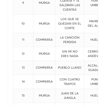
CUENTA Y TE
PUNTA
9
MURGA
SALDRÁN LAS
UMBRÍA
CUENTAS
LOS QUE SE
MAIRENA
10
MURGA
QUEDAN EN EL
DEL ALCOR
CORTE
LA CANCIÓN
11
COMPARSA
HUELVA
PERDIDA
SIN MÍ NO
CERRO DEL
12
MURGA
ERES NADA
ANDÉVALO
ALCALÁ DE
13
COMPARSA
PUEBLO LLANO
GUADAIRA
CON CUATRO
PUNTA
14
COMPARSA
TRAPOS
UMBRÍA
JUAN DE LA
15
MURGA
HUELVA
JUNGLA