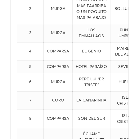
MAS PAARRIBA
2
MURGA
BOLLULLOS
O UN POQUITO
MAS PA ABAJO
LOS
PUNTA
3
MURGA
EMMALLAOS
UMBRÍA
MAIRENA
4
COMPARSA
EL GENIO
DEL ALCOR
5
COMPARSA
HOTEL PARAÍSO
SEVILLA
PEPE LUÍ "ER
6
MURGA
HUELVA
TRISTE"
ISLA
7
CORO
LA CANARINHA
CRISTINA
ISLA
8
COMPARSA
SON DEL SUR
CRISTINA
ÉCHAME