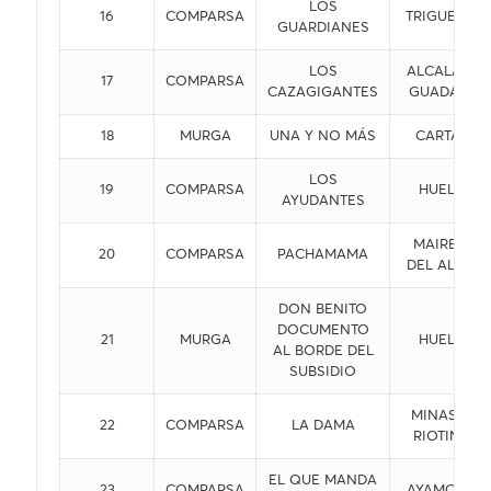
LOS
16
COMPARSA
TRIGUEROS
GUARDIANES
LOS
ALCALÁ DE
17
COMPARSA
CAZAGIGANTES
GUADAIRA
18
MURGA
UNA Y NO MÁS
CARTAYA
LOS
19
COMPARSA
HUELVA
AYUDANTES
MAIRENA
20
COMPARSA
PACHAMAMA
DEL ALCOR
DON BENITO
DOCUMENTO
21
MURGA
HUELVA
AL BORDE DEL
SUBSIDIO
MINAS DE
22
COMPARSA
LA DAMA
RIOTINTO
EL QUE MANDA
23
COMPARSA
AYAMONTE